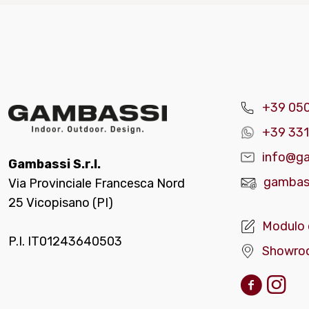
+39 05
+39 331
info@ga
Gambassi S.r.l.
gambass
Via Provinciale Francesca Nord
25 Vicopisano (PI)
Modulo 
P.I. IT01243640503
Showro