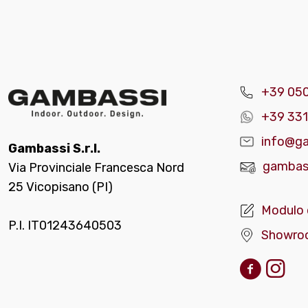
+39 05
+39 331
info@ga
Gambassi S.r.l.
gambass
Via Provinciale Francesca Nord
25 Vicopisano (PI)
Modulo 
P.I. IT01243640503
Showro