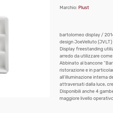
Marchio:
Plust
bartolomeo display / 201
design JoeVelluto (JVLT)
Display freestanding util
arredo da utilizzare come 
Abbinato al bancone “Bar
ristorazione e in particola
all’illuminazione interna d
attraversati dalla luce, cr
Disponibili anche 4 gambe 
maggiore livello operativo