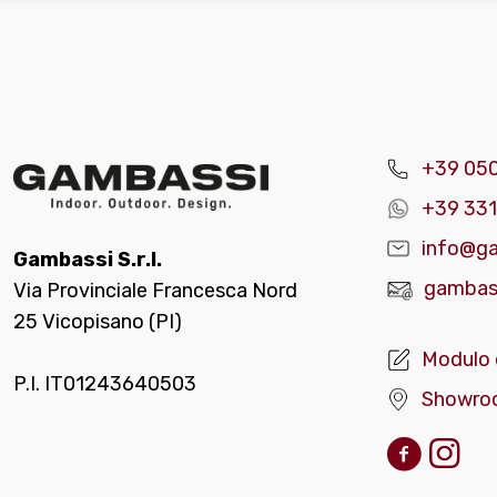
+39 05
+39 331
info@ga
Gambassi S.r.l.
gambass
Via Provinciale Francesca Nord
25 Vicopisano (PI)
Modulo 
P.I. IT01243640503
Showro