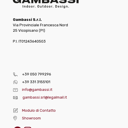
Gambassi S.r.l.
Via Provinciale Francesca Nord
25 Vicopisano (PI)
P.I. IT01243640503
+39 050 799296
+39 331 3155101
info@gambassi.it
gambassi.srl@legalmail.it
Modulo di Contatto
Showroom