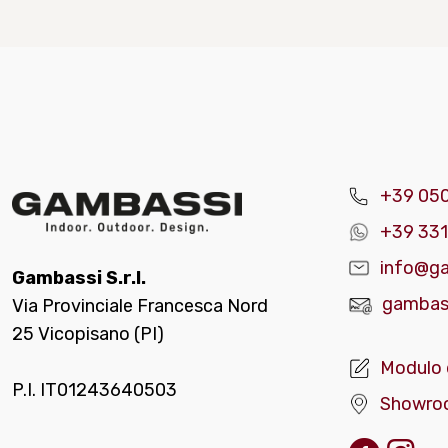
+39 05
+39 331
info@ga
Gambassi S.r.l.
gambass
Via Provinciale Francesca Nord
25 Vicopisano (PI)
Modulo 
P.I. IT01243640503
Showro