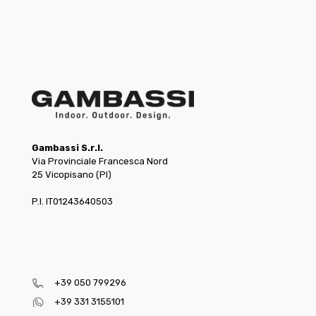
Gambassi S.r.l.
Via Provinciale Francesca Nord
25 Vicopisano (PI)
P.I. IT01243640503
+39 050 799296
+39 331 3155101