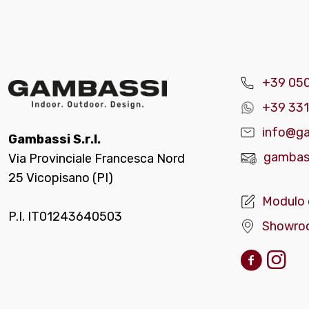
+39 05
+39 331
info@ga
Gambassi S.r.l.
gambass
Via Provinciale Francesca Nord
25 Vicopisano (PI)
Modulo 
P.I. IT01243640503
Showro