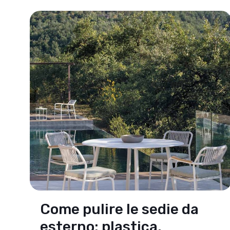
Come pulire le sedie da
esterno: plastica,