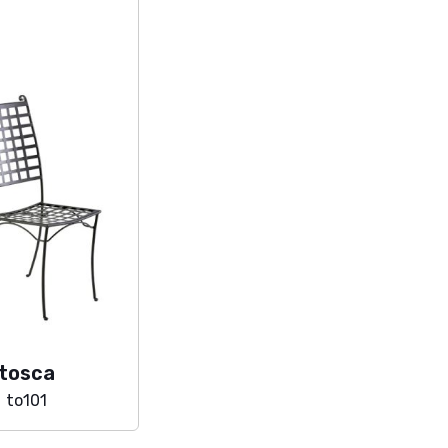
tosca
to101