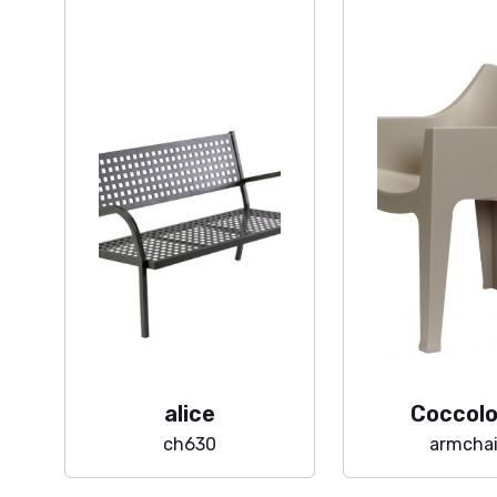
alice
Coccol
ch630
armchai