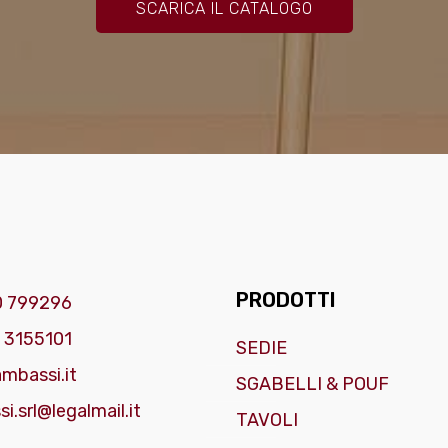
SCARICA IL CATALOGO
PRODOTTI
0 799296
 3155101
SEDIE
mbassi.it
SGABELLI & POUF
i.srl@legalmail.it
TAVOLI