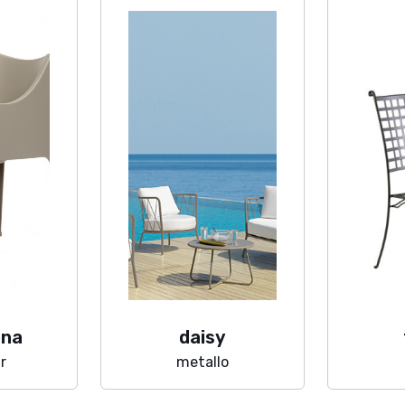
ona
daisy
r
metallo