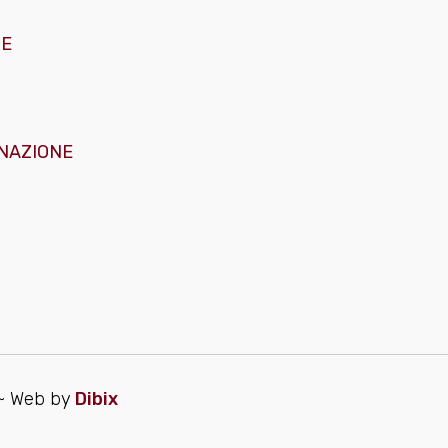
GE
NAZIONE
~ Web by
Dibix