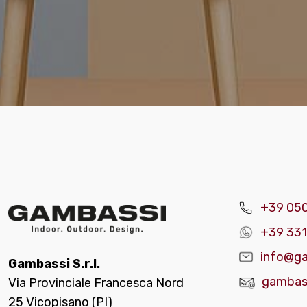
+39 05
+39 331
info@ga
Gambassi S.r.l.
gambass
Via Provinciale Francesca Nord
25 Vicopisano (PI)