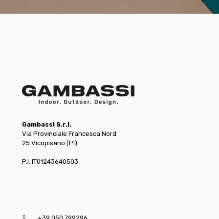
Gambassi S.r.l.
Via Provinciale Francesca Nord
25 Vicopisano (PI)
P.I. IT01243640503
+39 050 799296